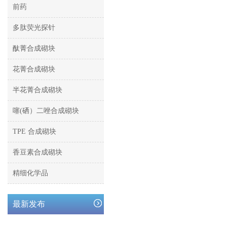
前药
多肽荧光探针
酞菁合成砌块
花菁合成砌块
半花菁合成砌块
噻(硒）二唑合成砌块
TPE 合成砌块
香豆素合成砌块
精细化学品
最新发布