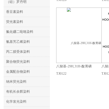
（硅）罗丹明
香豆素染料
荧光素染料
氟化硼二吡咯染料
氰基芳乙烯染料
丙二腈受体染料
聚合物荧光染料
八羧基-29H,31H-酞菁磷
八羧基
金属配合物染料
TJ0122
TJ01
纳米荧光染料
有机长余辉染料
化学发光染料