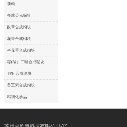
前药
多肽荧光探针
酞菁合成砌块
花菁合成砌块
半花菁合成砌块
噻(硒）二唑合成砌块
TPE 合成砌块
香豆素合成砌块
精细化学品
苏州卓欣雅科技有限公司-官