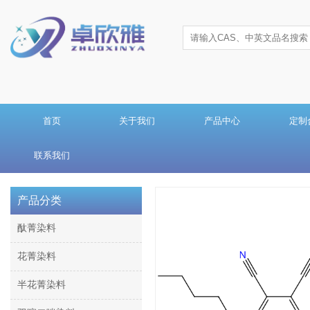
首页
关于我们
产品中心
定制
联系我们
产品分类
酞菁染料
花菁染料
半花菁染料