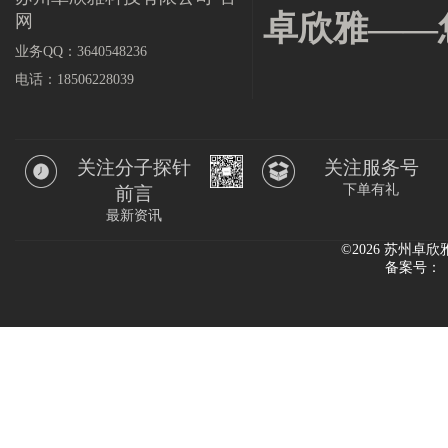
卓欣雅——
网
业务QQ：3640548236
电话：18506228039
关注分子探针
关注服务号
下单有礼
前言
最新资讯
©2026 苏州
备案号：