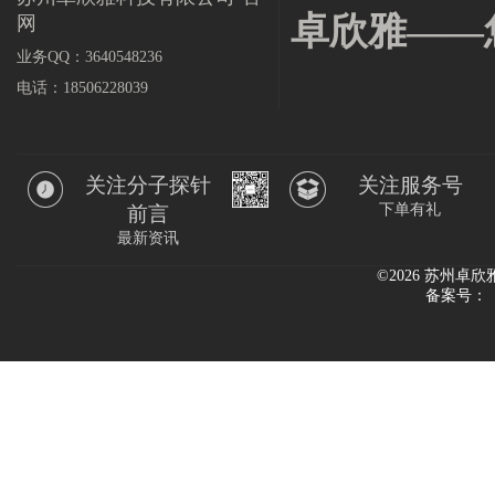
卓欣雅——
网
业务QQ：3640548236
电话：18506228039
关注分子探针
关注服务号
下单有礼
前言
最新资讯
©2026 苏州
备案号：