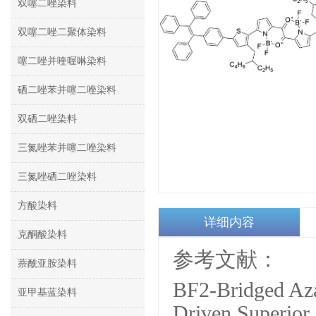
双噻二唑染料
双噻二唑二聚体染料
噻二唑并喹喔啉染料
硒二唑苯并噻二唑染料
双硒二唑染料
三氮唑苯并噻二唑染料
三氮唑硒二唑染料
方酸染料
详细内容
克酮酸染料
参考文献：
萘酰亚胺染料
BF2-Bridged Az
亚甲基蓝染料
Driven Superior