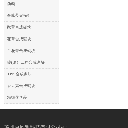
前药
多肽荧光探针
酞菁合成砌块
花菁合成砌块
半花菁合成砌块
噻(硒）二唑合成砌块
TPE 合成砌块
香豆素合成砌块
精细化学品
苏州卓欣雅科技有限公司-官