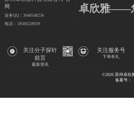
卓欣雅——
网
业务QQ：3640548236
电话：18506228039
关注分子探针
关注服务号
下单有礼
前言
最新资讯
©2026 苏州
备案号：