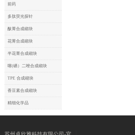
前药
多肽荧光探针
酞菁合成砌块
花菁合成砌块
半花菁合成砌块
噻(硒）二唑合成砌块
TPE 合成砌块
香豆素合成砌块
精细化学品
苏州卓欣雅科技有限公司-官