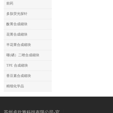
前药
多肽荧光探针
酞菁合成砌块
花菁合成砌块
半花菁合成砌块
噻(硒）二唑合成砌块
TPE 合成砌块
香豆素合成砌块
精细化学品
苏州卓欣雅科技有限公司-官